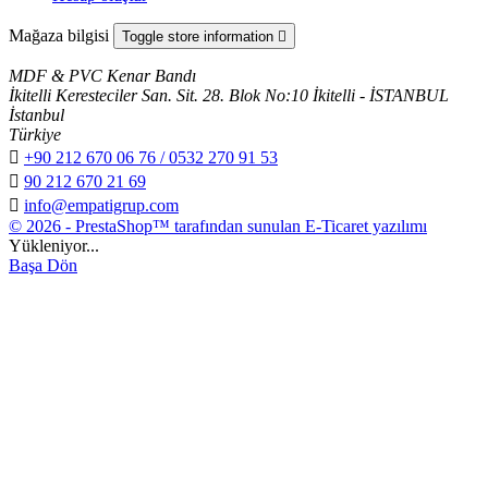
Mağaza bilgisi
Toggle store information

MDF & PVC Kenar Bandı
İkitelli Keresteciler San. Sit. 28. Blok No:10 İkitelli - İSTANBUL
İstanbul
Türkiye

+90 212 670 06 76 / 0532 270 91 53

90 212 670 21 69

info@empatigrup.com
© 2026 - PrestaShop™ tarafından sunulan E-Ticaret yazılımı
Yükleniyor...
Başa Dön