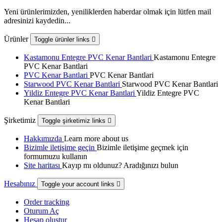
Yeni ürünlerimizden, yeniliklerden haberdar olmak için lütfen mail
adresinizi kaydedin...
Ürünler
Toggle ürünler links

Kastamonu Entegre PVC Kenar Bantlari
Kastamonu Entegre
PVC Kenar Bantlari
PVC Kenar Bantlari
PVC Kenar Bantlari
Starwood PVC Kenar Bantlari
Starwood PVC Kenar Bantlari
Yildiz Entegre PVC Kenar Bantlari
Yildiz Entegre PVC
Kenar Bantlari
Şirketimiz
Toggle şirketimiz links

Hakkımızda
Learn more about us
Bizimle iletişime geçin
Bizimle iletişime geçmek için
formumuzu kullanın
Site haritası
Kayıp mı oldunuz? Aradığınızı bulun
Hesabınız
Toggle your account links

Order tracking
Oturum Aç
Hesap oluştur