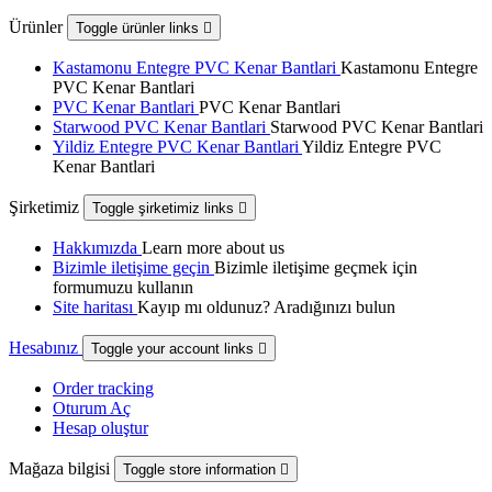
Ürünler
Toggle ürünler links

Kastamonu Entegre PVC Kenar Bantlari
Kastamonu Entegre
PVC Kenar Bantlari
PVC Kenar Bantlari
PVC Kenar Bantlari
Starwood PVC Kenar Bantlari
Starwood PVC Kenar Bantlari
Yildiz Entegre PVC Kenar Bantlari
Yildiz Entegre PVC
Kenar Bantlari
Şirketimiz
Toggle şirketimiz links

Hakkımızda
Learn more about us
Bizimle iletişime geçin
Bizimle iletişime geçmek için
formumuzu kullanın
Site haritası
Kayıp mı oldunuz? Aradığınızı bulun
Hesabınız
Toggle your account links

Order tracking
Oturum Aç
Hesap oluştur
Mağaza bilgisi
Toggle store information
