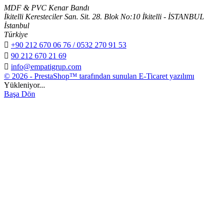
MDF & PVC Kenar Bandı
İkitelli Keresteciler San. Sit. 28. Blok No:10 İkitelli - İSTANBUL
İstanbul
Türkiye

+90 212 670 06 76 / 0532 270 91 53

90 212 670 21 69

info@empatigrup.com
© 2026 - PrestaShop™ tarafından sunulan E-Ticaret yazılımı
Yükleniyor...
Başa Dön