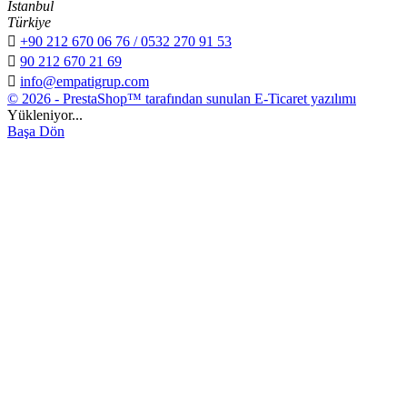
İstanbul
Türkiye

+90 212 670 06 76 / 0532 270 91 53

90 212 670 21 69

info@empatigrup.com
© 2026 - PrestaShop™ tarafından sunulan E-Ticaret yazılımı
Yükleniyor...
Başa Dön