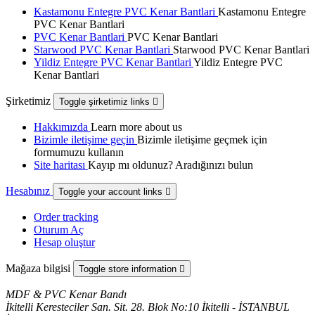
Kastamonu Entegre PVC Kenar Bantlari
Kastamonu Entegre
PVC Kenar Bantlari
PVC Kenar Bantlari
PVC Kenar Bantlari
Starwood PVC Kenar Bantlari
Starwood PVC Kenar Bantlari
Yildiz Entegre PVC Kenar Bantlari
Yildiz Entegre PVC
Kenar Bantlari
Şirketimiz
Toggle şirketimiz links

Hakkımızda
Learn more about us
Bizimle iletişime geçin
Bizimle iletişime geçmek için
formumuzu kullanın
Site haritası
Kayıp mı oldunuz? Aradığınızı bulun
Hesabınız
Toggle your account links

Order tracking
Oturum Aç
Hesap oluştur
Mağaza bilgisi
Toggle store information

MDF & PVC Kenar Bandı
İkitelli Keresteciler San. Sit. 28. Blok No:10 İkitelli - İSTANBUL