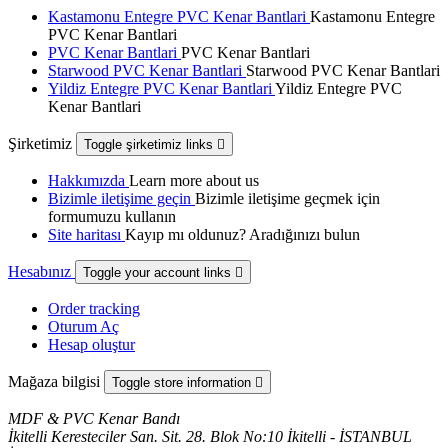
Kastamonu Entegre PVC Kenar Bantlari
Kastamonu Entegre
PVC Kenar Bantlari
PVC Kenar Bantlari
PVC Kenar Bantlari
Starwood PVC Kenar Bantlari
Starwood PVC Kenar Bantlari
Yildiz Entegre PVC Kenar Bantlari
Yildiz Entegre PVC
Kenar Bantlari
Şirketimiz
Toggle şirketimiz links

Hakkımızda
Learn more about us
Bizimle iletişime geçin
Bizimle iletişime geçmek için
formumuzu kullanın
Site haritası
Kayıp mı oldunuz? Aradığınızı bulun
Hesabınız
Toggle your account links

Order tracking
Oturum Aç
Hesap oluştur
Mağaza bilgisi
Toggle store information

MDF & PVC Kenar Bandı
İkitelli Keresteciler San. Sit. 28. Blok No:10 İkitelli - İSTANBUL