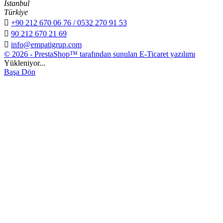
İstanbul
Türkiye

+90 212 670 06 76 / 0532 270 91 53

90 212 670 21 69

info@empatigrup.com
© 2026 - PrestaShop™ tarafından sunulan E-Ticaret yazılımı
Yükleniyor...
Başa Dön