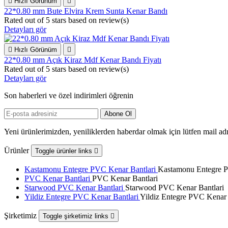

Hızlı Görünüm

22*0.80 mm Bute Elvira Krem Sunta Kenar Bandı
Rated
out of 5 stars based on
review(s)
Detayları gör

Hızlı Görünüm

22*0.80 mm Açık Kiraz Mdf Kenar Bandı Fiyatı
Rated
out of 5 stars based on
review(s)
Detayları gör
Son haberleri ve özel indirimleri öğrenin
Yeni ürünlerimizden, yeniliklerden haberdar olmak için lütfen mail adr
Ürünler
Toggle ürünler links

Kastamonu Entegre PVC Kenar Bantlari
Kastamonu Entegre P
PVC Kenar Bantlari
PVC Kenar Bantlari
Starwood PVC Kenar Bantlari
Starwood PVC Kenar Bantlari
Yildiz Entegre PVC Kenar Bantlari
Yildiz Entegre PVC Kenar 
Şirketimiz
Toggle şirketimiz links
